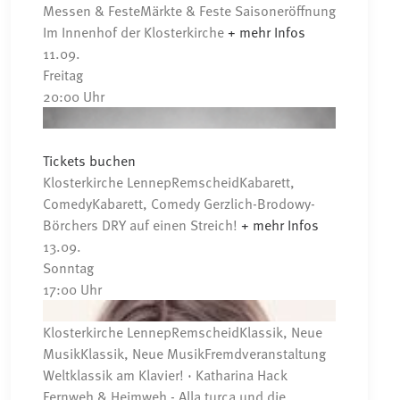
Messen & Feste
Märkte & Feste
Saisoneröffnung
Im Innenhof der Klosterkirche
+ mehr Infos
11.
09.
Freitag
20:00
Uhr
Tickets buchen
Klosterkirche Lennep
Remscheid
Kabarett,
Comedy
Kabarett, Comedy
Gerzlich-Brodowy-
Börchers
DRY auf einen Streich!
+ mehr Infos
13.
09.
Sonntag
17:00
Uhr
Klosterkirche Lennep
Remscheid
Klassik, Neue
Musik
Klassik, Neue Musik
Fremdveranstaltung
Weltklassik am Klavier! · Katharina Hack
Fernweh & Heimweh - Alla turca und die