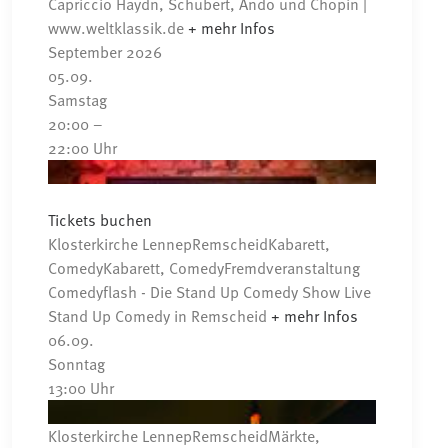
Capriccio
Haydn, Schubert, Ando und Chopin |
www.weltklassik.de
+ mehr Infos
September 2026
05.
09.
Samstag
20:00
–
22:00
Uhr
Tickets buchen
Klosterkirche Lennep
Remscheid
Kabarett,
Comedy
Kabarett, Comedy
Fremdveranstaltung
Comedyflash - Die Stand Up Comedy Show
Live
Stand Up Comedy in Remscheid
+ mehr Infos
06.
09.
Sonntag
13:00
Uhr
Klosterkirche Lennep
Remscheid
Märkte,