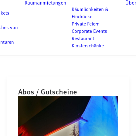
Raumanmietungen
Über
Räumlichkeiten &
ckets
Eindrücke
Private Feiern
ches von
Corporate Events
Restaurant
enturen
Klosterschänke
Abos / Gutscheine