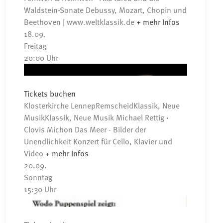
Waldstein-Sonate
Debussy, Mozart, Chopin und
Beethoven | www.weltklassik.de
+ mehr Infos
18.
09.
Freitag
20:00
Uhr
Tickets buchen
Klosterkirche Lennep
Remscheid
Klassik, Neue
Musik
Klassik, Neue Musik
Michael Rettig ·
Clovis Michon
Das Meer - Bilder der
Unendlichkeit
Konzert für Cello, Klavier und
Video
+ mehr Infos
20.
09.
Sonntag
15:30
Uhr